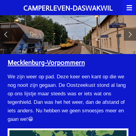
Ga
CAMPERLEVEN-DASWAKWIL
direct
naar
de
hoofdinhoud
Mecklenburg-Vorpommern
We zijn weer op pad. Deze keer een kant op die we
nog nooit zijn gegaan. De Oostzeekust stond al lang
op ons lijstje maar steeds was er iets wat ons
tegenhield. Dan was het het weer, dan de afstand of
iets anders. Nu hebben we geen smoesjes meer en
gaan we!😁