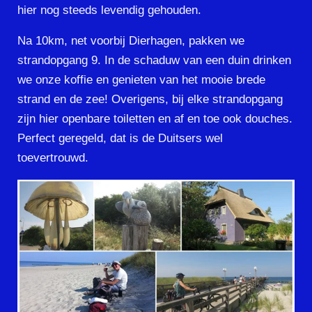
hier nog steeds levendig gehouden.
Na 10km, net voorbij Dierhagen, pakken we
strandopgang 9. In de schaduw van een duin drinken
we onze koffie en genieten van het mooie brede
strand en de zee! Overigens, bij elke strandopgang
zijn hier openbare toiletten en af en toe ook douches.
Perfect geregeld, dat is de Duitsers wel
toevertrouwd.