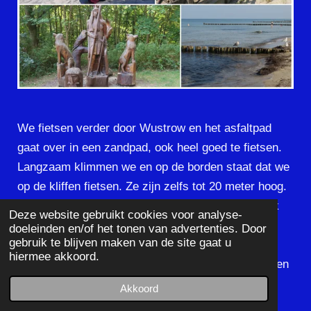
We fietsen verder door Wustrow en het asfaltpad
gaat over in een zandpad, ook heel goed te fietsen.
Langzaam klimmen we en op de borden staat dat we
op de kliffen fietsen. Ze zijn zelfs tot 20 meter hoog.
Overal staan waarschuwingsborden, net of we ook
Deze website gebruikt cookies voor analyse-
maar behoefte hebben om hier naar beneden te
doeleinden en/of het tonen van advertenties. Door
gebruik te blijven maken van de site gaat u
springen. Richard heeft een bijna-botsing met een
hiermee akkoord.
tegemoetkomende fietsster. Ze vliegt uit de bocht en
belandt in de tegenoverliggende berm😲. Richard
Akkoord
hoog in de remmen en overdwars op het pad.