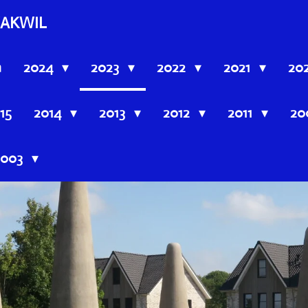
AKWIL
n
2024
2023
2022
2021
20
15
2014
2013
2012
2011
20
2003