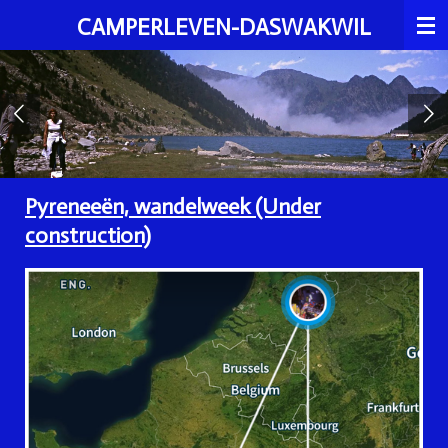
Ga
CAMPERLEVEN-DASWAKWIL
direct
naar
de
hoofdinhoud
Pyreneeën, wandelweek (Under
construction)