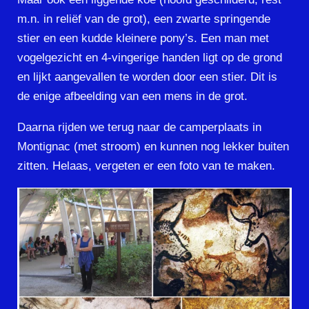
m.n. in reliëf van de grot), een zwarte springende
stier en een kudde kleinere pony’s. Een man met
vogelgezicht en 4-vingerige handen ligt op de grond
en lijkt aangevallen te worden door een stier. Dit is
de enige afbeelding van een mens in de grot.
Daarna rijden we terug naar de camperplaats in
Montignac (met stroom) en kunnen nog lekker buiten
zitten. Helaas, vergeten er een foto van te maken.