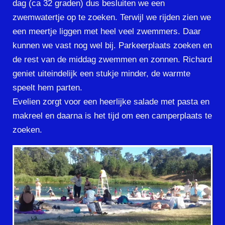
dag (ca 32 graden) dus besluiten we een
zwemwatertje op te zoeken. Terwijl we rijden zien we
een meertje liggen met heel veel zwemmers. Daar
kunnen we vast nog wel bij. Parkeerplaats zoeken en
de rest van de middag zwemmen en zonnen. Richard
geniet uiteindelijk een stukje minder, de warmte
speelt hem parten.
Evelien zorgt voor een heerlijke salade met pasta en
makreel en daarna is het tijd om een camperplaats te
zoeken.