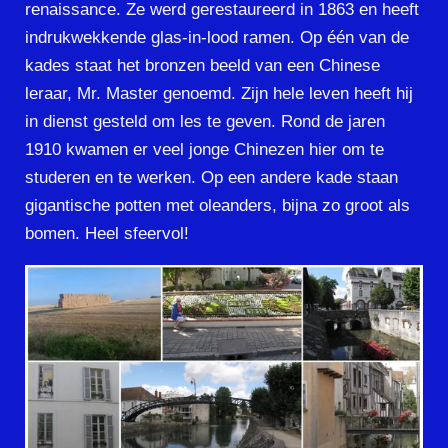
renaissance. Ze werd gerestaureerd in 1863 en heeft
indrukwekkende glas-in-lood ramen. Op één van de
kades staat het bronzen beeld van een Chinese
leraar, Mr. Master genoemd. Zijn hele leven heeft hij
in dienst gesteld om les te geven. Rond de jaren
1910 kwamen er veel jonge Chinezen hier om te
studeren en te werken. Op een andere kade staan
gigantische potten met oleanders, bijna zo groot als
bomen. Heel sfeervol!