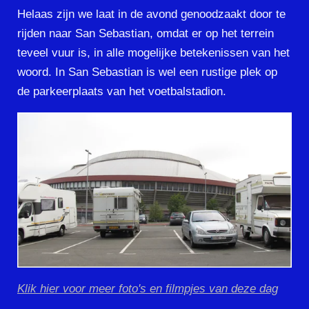
Helaas zijn we laat in de avond genoodzaakt door te
rijden naar San Sebastian, omdat er op het terrein
teveel vuur is, in alle mogelijke betekenissen van het
woord. In San Sebastian is wel een rustige plek op
de parkeerplaats van het voetbalstadion.
Klik hier voor meer foto's en filmpjes van deze dag