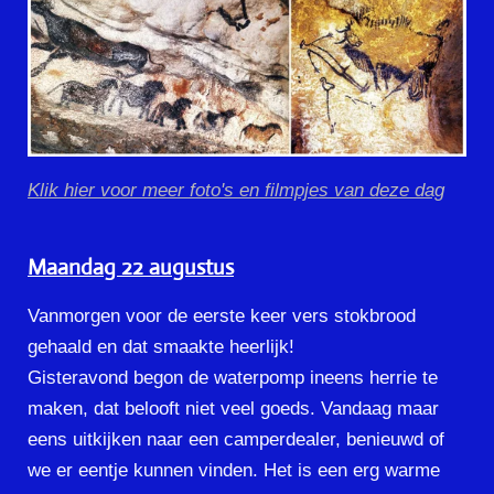
Klik hier voor meer foto's en filmpjes van deze dag
Maandag 22 augustus
Vanmorgen voor de eerste keer vers stokbrood
gehaald en dat smaakte heerlijk!
Gisteravond begon de waterpomp ineens herrie te
maken, dat belooft niet veel goeds. Vandaag maar
eens uitkijken naar een camperdealer, benieuwd of
we er eentje kunnen vinden. Het is een erg warme