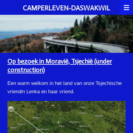
Ga
CAMPERLEVEN-DASWAKWIL
direct
naar
de
hoofdinhoud
Op bezoek in Moravië, Tsjechië (under
construction)
Een warm welkom in het land van onze Tsjechische
vriendin Lenka en haar vriend.