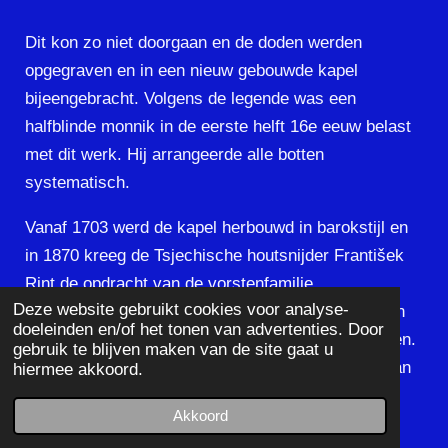
Dit kon zo niet doorgaan en de doden werden
opgegraven en in een nieuw gebouwde kapel
bijeengebracht. Volgens de legende was een
halfblinde monnik in de eerste helft 16e eeuw belast
met dit werk. Hij arrangeerde alle botten
systematisch.
Vanaf 1703 werd de kapel herbouwd in barokstijl en
in 1870 kreeg de Tsjechische houtsnijder František
Rint de opdracht van de vorstenfamilie
Deze website gebruikt cookies voor analyse-
Schwarzenberger voor een nieuw arrangement van
doeleinden en/of het tonen van advertenties. Door
de beenderen. Deze opstelling is ook nu nog te zien.
gebruik te blijven maken van de site gaat u
De naam van de ontwerper is op de linker muur van
hiermee akkoord.
de laatste zijkapel te zien, samengesteld uit
Akkoord
beenderen. Ook het adellijk wapen van de familie