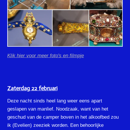
Klik hier voor meer foto's en filmpje
Zaterdag 22 februari
Deze nacht sinds heel lang weer eens apart
geslapen van manlief. Noodzaak, want van het
geschud van de camper boven in het alkoofbed zou
ik (Evelien) zeeziek worden. Een behoorlijke