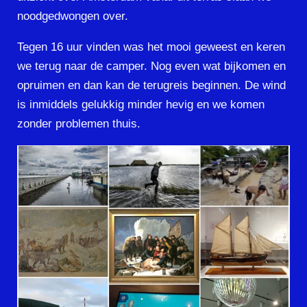
noodgedwongen over.
Tegen 16 uur vinden was het mooi geweest en keren
we terug naar de camper. Nog even wat bijkomen en
opruimen en dan kan de terugreis beginnen. De wind
is inmiddels gelukkig minder hevig en we komen
zonder problemen thuis.