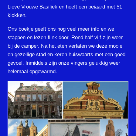
Lieve Vrouwe Basiliek en heeft een beiaard met 51
klokken.
Ons boekje geeft ons nog veel meer info en we
stappen en lezen flink door. Rond half vijf zijn weer
bij de camper. Na het eten verlaten we deze mooie
en gezellige stad en keren huiswaarts met een goed
gevoel. Inmiddels zijn onze vingers gelukkig weer
helemaal opgewarmd.