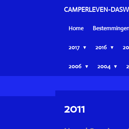
Ga
CAMPERLEVEN-DASW
direct
naar
Home
Bestemminge
de
hoofdinhoud
2017
2016
20
2006
2004
2011