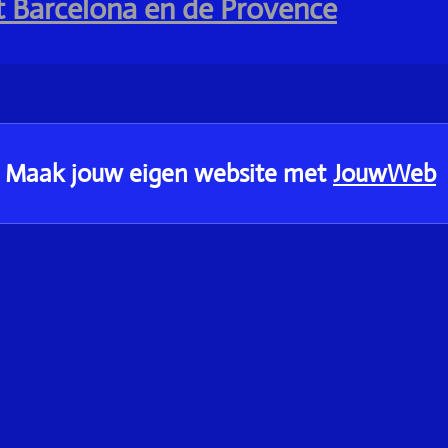
 Barcelona en de Provence
Maak jouw eigen website met
JouwWeb