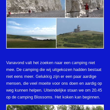
Vanavond valt het zoeken naar een camping niet
mee. De camping die wij uitgekozen hadden bestaat
niet eens meer. Gelukkig zijn er een paar aardige
mensen, die veel moeite voor ons doen en aardig op
weg kunnen helpen. Uiteindelijke staan we om 20.45
op de camping Blossoms. Het koken kan beginnen.