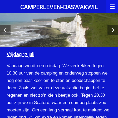
Ga
CAMPERLEVEN-DASWAKWIL
direct
naar
de
hoofdinhoud
Vrijdag 17 juli
Vandaag wordt een reisdag. We vertrekken tegen
10.30 uur van de camping en onderweg stoppen we
nog een paar keer om te eten en boodschappen te
doen. Zoals wel vaker deze vakantie begint het te
regenen en niet zo’n klein beetje ook. Tegen 20.30
uur zijn we in Seaford, waar een camperplaats zou
moeten zijn. Om een lang verhaal kort te maken: we
rijden ong. 75 km extra en komen uiteindelijk tegen