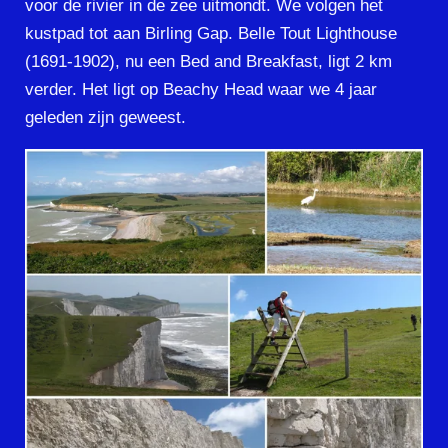
voor de rivier in de zee uitmondt. We volgen het
kustpad tot aan Birling Gap. Belle Tout Lighthouse
(1691-1902), nu een Bed and Breakfast, ligt 2 km
verder. Het ligt op Beachy Head waar we 4 jaar
geleden zijn geweest.