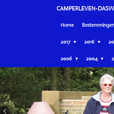
Ga
CAMPERLEVEN-DASW
direct
naar
Home
Bestemminge
de
hoofdinhoud
2017
2016
20
2006
2004