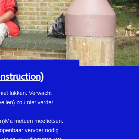
nstruction)
 niet lukken. Verwacht
velien) zou niet verder
hoon)Ma meteen meefietsen.
n openbaar vervoer nodig