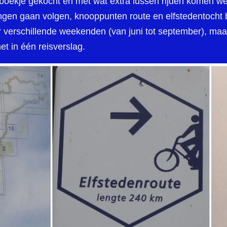
tsboekje gekocht en met wat extra lussen rijden komen we
ngen gaan volgen, knooppunten route en elfstedentocht 
r verschillende weekenden (van juni tot september), maa
t in één reisverslag.