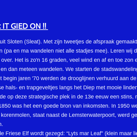
st IT GIED ON !!
nuit Sloten (Sleat). Met zijn tweetjes de afspraak gemaak
 (pa en ma wandelen niet alle stadjes mee). Leren wij d
over. Het is zo'n 16 graden, veel wind en af en toe zon
ts en dan meteen wandelen. We starten de stadswandeling
 Tot begin jaren '70 werden de drooglijnen verhuurd aan d
 hals- en trapgeveltjes langs het Diep met mooie linde
 op deze strategische plek in de 13e eeuw een stins, me
1850 was het een goede bron van inkomsten. In 1950 w
 korenmolen, staat naast de Lemsterwaterpoort, werd ge
n.
e Friese Elf wordt gezegd: “Lyts mar Leaf” (klein maar li