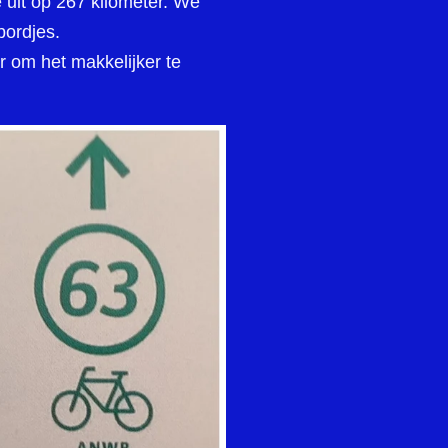
 uit op 267 kilometer. We
bordjes.
r om het makkelijker te