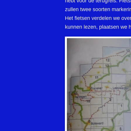
hebt voor de terugreis. Fie
zullen twee soorten markeri
Het fietsen verdelen we ove
kunnen lezen, plaatsen we he