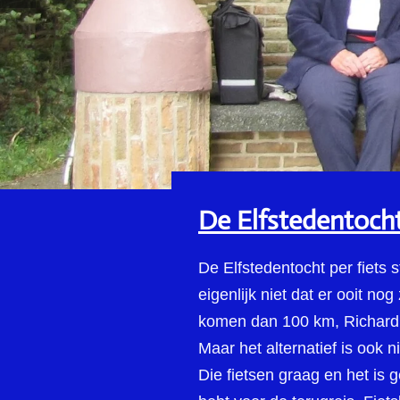
De Elfstedentocht
De Elfstedentocht per fiets s
eigenlijk niet dat er ooit no
komen dan 100 km, Richard 
Maar het alternatief is ook
Die fietsen graag en het is 