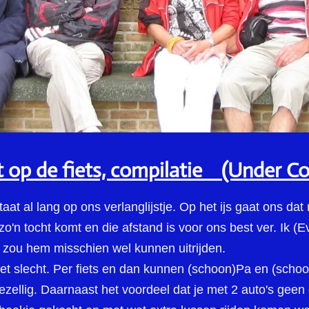
 op de fiets, compilatie (Under Co
taat al lang op ons verlanglijstje. Op het ijs gaat ons dat
g zo'n tocht komt en die afstand is voor ons best ver. Ik (E
zou hem misschien wel kunnen uitrijden.
 niet slecht. Per fiets en dan kunnen (schoon)Pa en (sc
gezellig. Daarnaast het voordeel dat je met 2 auto's gee