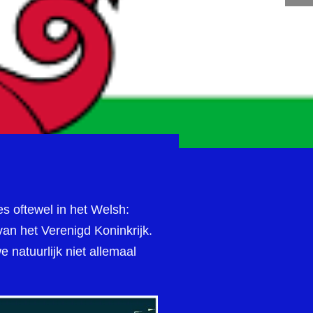
s oftewel in het Welsh:
an het Verenigd Koninkrijk.
 natuurlijk niet allemaal