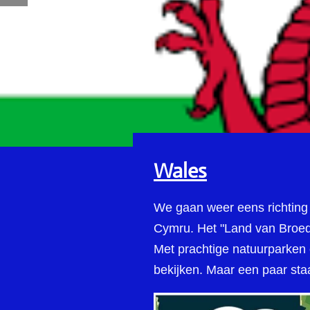
Wales
We gaan weer eens richting 
Cymru. Het "Land van Broede
Met prachtige natuurparken e
bekijken. Maar een paar staa