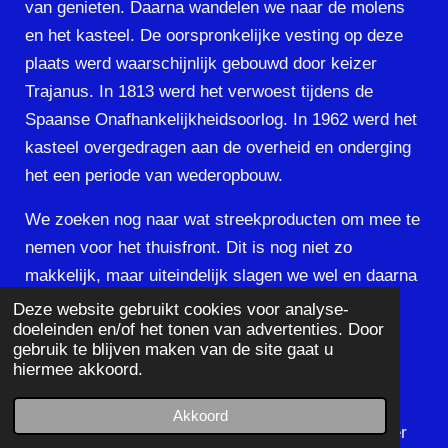
van genieten. Daarna wandelen we naar de molens
en het kasteel. De oorspronkelijke vesting op deze
plaats werd waarschijnlijk gebouwd door keizer
Trajanus. In 1813 werd het verwoest tijdens de
Spaanse Onafhankelijkheidsoorlog. In 1962 werd het
kasteel overgedragen ​​aan de overheid en onderging
het een periode van wederopbouw.
We zoeken nog naar wat streekproducten om mee te
nemen voor het thuisfront. Dit is nog niet zo
makkelijk, maar uiteindelijk slagen we wel en daarna
rijden we noordwaarts. Het weer wordt steeds
Deze website gebruikt cookies voor analyse-
doeleinden en/of het tonen van advertenties. Door
slechter, regen en veel wind. Pamplona is het doel
gebruik te blijven maken van de site gaat u
voor deze dag, maar dit blijkt net iets te ver. De
hiermee akkoord.
Pyreneeën komen wel in zicht.
Akkoord
Uiteindelijk zetten we de camper in Caparroso neer