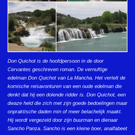
Don Quichot is de hoofdpersoon in de door
Cervantes geschreven roman. De vernuftige
edelman Don Quichot van La Mancha. Het vertelt de
komische reisavonturen van een oude edelman die
denkt dat hij een dolende ridder is. Don Quichot, een
dwaze held die zich met zijn goede bedoelingen maar
onpraktische daden min of meer belachelijk maakt.
Hij wordt vergezeld door zijn buurman en dienaar
Sancho Panza. Sancho is een kleine boer, analfabeet