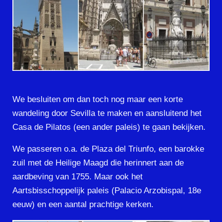
We besluiten om dan toch nog maar een korte
wandeling door Sevilla te maken en aansluitend het
Casa de Pilatos (een ander paleis) te gaan bekijken.
We passeren o.a. de Plaza del Triunfo, een barokke
zuil met de Heilige Maagd die herinnert aan de
aardbeving van 1755. Maar ook het
Aartsbisschoppelijk paleis (Palacio Arzobispal, 18e
eeuw) en een aantal prachtige kerken.