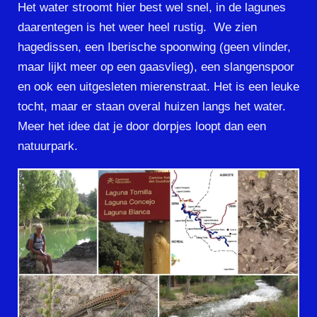
Het water stroomt hier best wel snel, in de lagunes
daarentegen is het weer heel rustig. We zien
hagedissen, een Iberische spoonwing (geen vlinder,
maar lijkt meer op een gaasvlieg), een slangenspoor
en ook een uitgesleten mierenstraat. Het is een leuke
tocht, maar er staan overal huizen langs het water.
Meer het idee dat je door dorpjes loopt dan een
natuurpark.