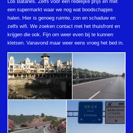
Los Batanes. Zelfs voor een redelijke prijs en met
een supermarkt waar we nog wat boodschapjes
halen. Hier is genoeg ruimte, zon en schaduw en
zelfs wifi. We zoeken contact met het thuisfront en
krijgen die ook. Fijn om weer even bij te kunnen
kletsen. Vanavond maar weer eens vroeg het bed in.