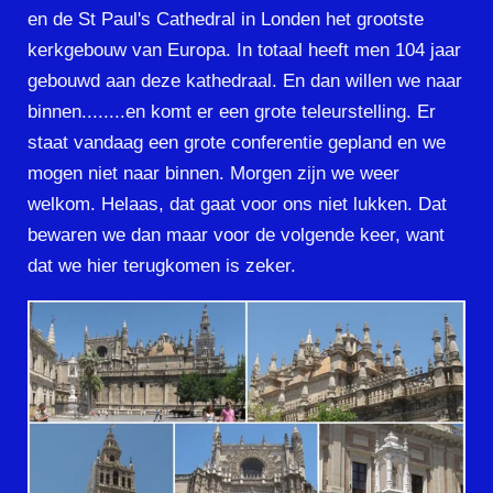
en de St Paul's Cathedral in Londen het grootste
kerkgebouw van Europa. In totaal heeft men 104 jaar
gebouwd aan deze kathedraal. En dan willen we naar
binnen........en komt er een grote teleurstelling. Er
staat vandaag een grote conferentie gepland en we
mogen niet naar binnen. Morgen zijn we weer
welkom. Helaas, dat gaat voor ons niet lukken. Dat
bewaren we dan maar voor de volgende keer, want
dat we hier terugkomen is zeker.