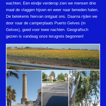
wachten. Een eindje verderop zien we mensen drie
maal de vlaggen hijsen en weer naar beneden halen.
De betekenis hiervan ontgaat ons. Daarna rijden we
door naar de camperplaats Puerto Gelves (in
Gelves), goed voor twee nachten. Geografisch
gezien is vandaag onze terugreis begonnen!