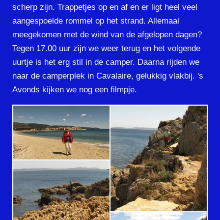
scherp zijn. Trappetjes op en af en er ligt heel veel
aangespoelde rommel op het strand. Allemaal
meegekomen met de wind van de afgelopen dagen?
Tegen 17.00 uur zijn we weer terug en het volgende
uurtje is het erg stil in de camper. Daarna rijden we
naar de camperplek in Cavalaire, gelukkig vlakbij. 's
Avonds kijken we nog een filmpje.