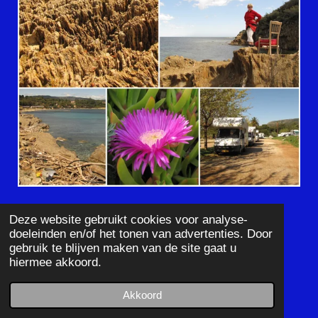
klik hier voor meer foto's en/of filmpjes
Deze website gebruikt cookies voor analyse-
doeleinden en/of het tonen van advertenties. Door
gebruik te blijven maken van de site gaat u
Donderdag 12 april
hiermee akkoord.
En weer is het een zonnige morgen. Ontbijten met
Akkoord
vers brood en daarna een strandwandelingetje.