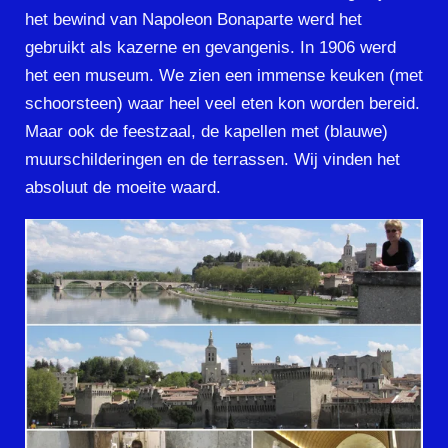
het bewind van Napoleon Bonaparte werd het
gebruikt als kazerne en gevangenis. In 1906 werd
het een museum. We zien een immense keuken (met
schoorsteen) waar heel veel eten kon worden bereid.
Maar ook de feestzaal, de kapellen met (blauwe)
muurschilderingen en de terrassen. Wij vinden het
absoluut de moeite waard.