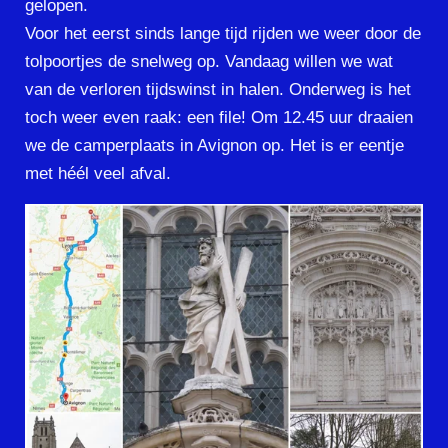
gelopen.
Voor het eerst sinds lange tijd rijden we weer door de
tolpoortjes de snelweg op. Vandaag willen we wat
van de verloren tijdswinst in halen. Onderweg is het
toch weer even raak: een file! Om 12.45 uur draaien
we de camperplaats in Avignon op. Het is er eentje
met héél veel afval.