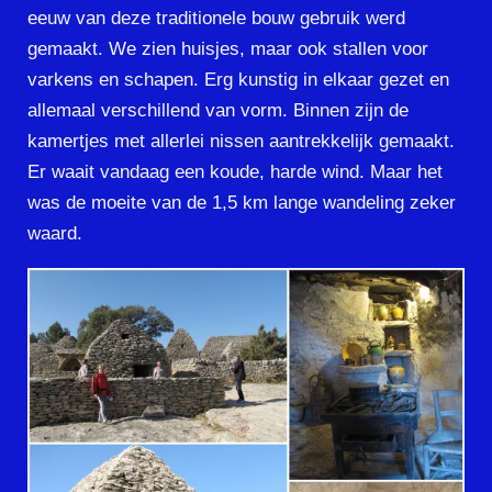
eeuw van deze traditionele bouw gebruik werd
gemaakt. We zien huisjes, maar ook stallen voor
varkens en schapen. Erg kunstig in elkaar gezet en
allemaal verschillend van vorm. Binnen zijn de
kamertjes met allerlei nissen aantrekkelijk gemaakt.
Er waait vandaag een koude, harde wind. Maar het
was de moeite van de 1,5 km lange wandeling zeker
waard.