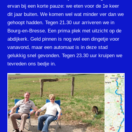
ervan bij een korte pauze: we eten voor de 1e keer
dit jaar buiten. We komen wel wat minder ver dan we
gehoopt hadden. Tegen 21.30 uur arriveren we in
Bourg-en-Bresse. Een prima plek met uitzicht op de
abdijkerk. Geld pinnen is nog wel een dingetje voor
vanavond, maar een automaat is in deze stad
gelukkig snel gevonden. Tegen 23.30 uur kruipen we
tevreden ons bedje in.