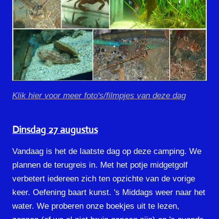
Klik hier voor meer foto's/filmpjes van deze dag
Dinsdag 27 augustus
Vandaag is het de laatste dag op deze camping. We
plannen de terugreis in. Met het potje midgetgolf
verbetert iedereen zich ten opzichte van de vorige
keer. Oefening baart kunst. 's Middags weer naar het
water. We proberen onze boekjes uit te lezen,