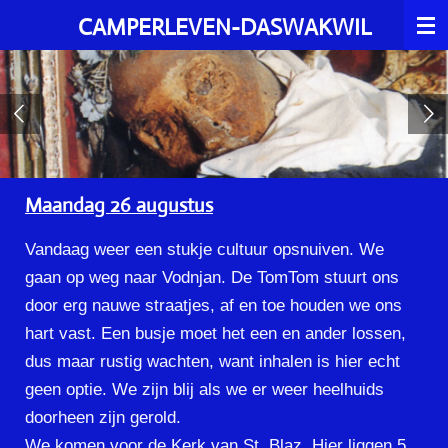
Ga
CAMPERLEVEN-DASWAKWIL
direct
naar
de
hoofdinhoud
Maandag 26 augustus
Vandaag weer een stukje cultuur opsnuiven. We
gaan op weg naar Vodnjan. De TomTom stuurt ons
door erg nauwe straatjes, af en toe houden we ons
hart vast. Een busje moet het een en ander lossen,
dus maar rustig wachten, want inhalen is hier echt
geen optie. We zijn blij als we er weer heelhuids
doorheen zijn gerold.
We komen voor de Kerk van St. Blaz. Hier liggen 5