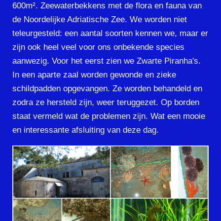
600m². Zeewaterbekkens met de flora en fauna van
de Noordelijke Adriatische Zee. We worden niet
teleurgesteld: een aantal soorten kennen we, maar er
zijn ook heel veel voor ons onbekende species
aanwezig. Voor het eerst zien we Zwarte Piranha's.
In een aparte zaal worden gewonde en zieke
schildpadden opgevangen. Ze worden behandeld en
zodra ze hersteld zijn, weer teruggezet. Op borden
staat vermeld wat de problemen zijn. Wat een mooie
en interessante afsluiting van deze dag.