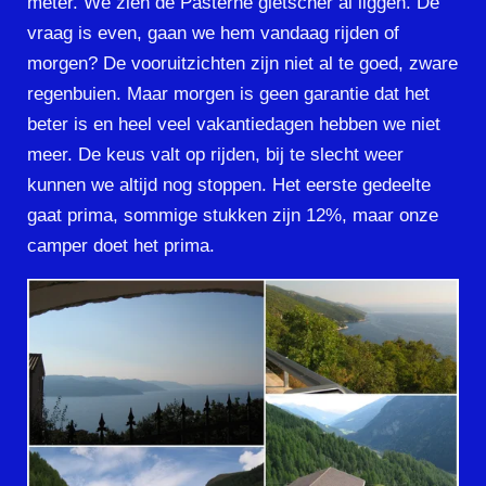
meter. We zien de Pasterne gletscher al liggen. De
vraag is even, gaan we hem vandaag rijden of
morgen? De vooruitzichten zijn niet al te goed, zware
regenbuien. Maar morgen is geen garantie dat het
beter is en heel veel vakantiedagen hebben we niet
meer. De keus valt op rijden, bij te slecht weer
kunnen we altijd nog stoppen. Het eerste gedeelte
gaat prima, sommige stukken zijn 12%, maar onze
camper doet het prima.