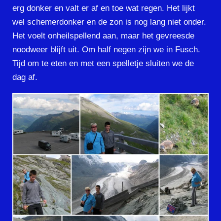
erg donker en valt er af en toe wat regen. Het lijkt
wel schemerdonker en de zon is nog lang niet onder.
Het voelt onheilspellend aan, maar het gevreesde
noodweer blijft uit. Om half negen zijn we in Fusch.
Tijd om te eten en met een spelletje sluiten we de
dag af.