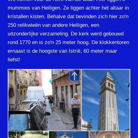
mummies van Heiligen. Ze liggen achter het altaar in
kristallen kisten. Behalve dat bevinden zich hier zo'n
250 relikwieën van andere Heiligen, een
uitzonderlijke verzameling. De kerk werd gebouwd
rond 1770 en is zo'n 25 meter hoog. De klokkentoren
ernaast is de hoogste van Istrië, 60 meter maar
liefst!