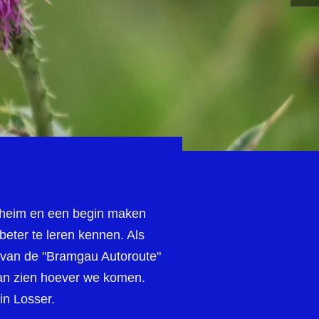
ntheim en een begin maken
eter te leren kennen. Als
e van de "Bramgau Autoroute"
aan zien hoever we komen.
in Losser.