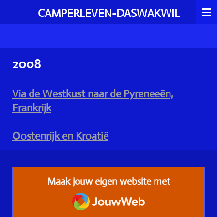
Ga
CAMPERLEVEN-DASWAKWIL
direct
naar
de
2008
hoofdinhoud
Via de Westkust naar de Pyreneeën,
Frankrijk
Oostenrijk en Kroatië
Maak jouw eigen website met
JouwWeb